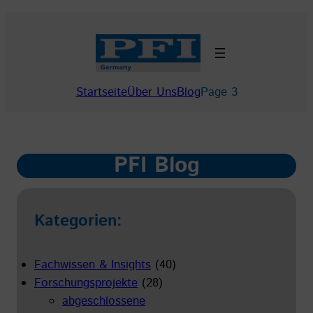
Zum
Inhalt
springen
Startseite
Über Uns
Blog
Page 3
PFI Blog
Kategorien:
Fachwissen & Insights
(40)
Forschungsprojekte
(28)
abgeschlossene