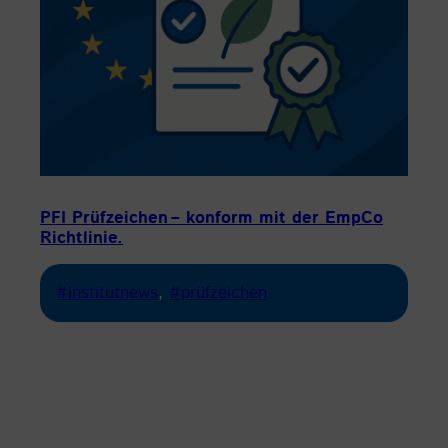
PFI Prüfzeichen – konform mit der EmpCo
Richtlinie.
#Institutnews
, 
#prüfzeichen