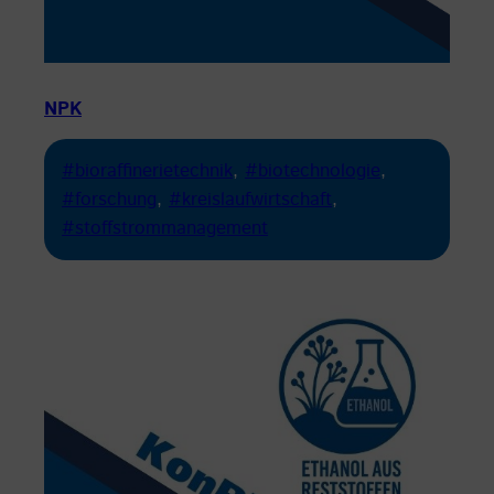
NPK
#bioraffinerietechnik
, 
#biotechnologie
, 
#forschung
, 
#kreislaufwirtschaft
, 
#stoffstrommanagement