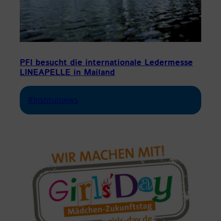
PFI besucht die internationale Ledermesse
LINEAPELLE in Mailand
#Institutnews