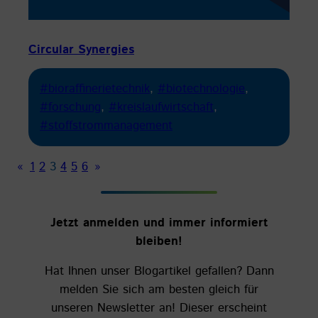
Circular Synergies
#bioraffinerietechnik
, 
#biotechnologie
, 
#forschung
, 
#kreislaufwirtschaft
, 
#stoffstrommanagement
«
1
2
3
4
5
6
»
Jetzt anmelden und immer informiert
bleiben!
Hat Ihnen unser Blogartikel gefallen? Dann
melden Sie sich am besten gleich für
unseren Newsletter an! Dieser erscheint