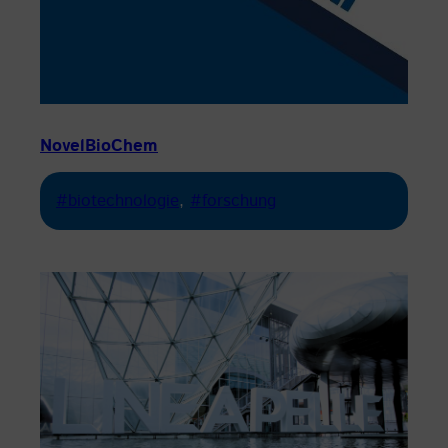
NovelBioChem
#biotechnologie
, 
#forschung