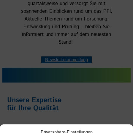
quartalsweise und versorgt Sie mit
spannenden Einblicken rund um das PFI.
Aktuelle Themen rund um Forschung,
Entwicklung und Prüfung – bleiben Sie
informiert und immer auf dem neuesten
Stand!
Newsletteranmeldung
Unsere Expertise
für Ihre Qualität
Impressum
/
Datenschutz
/
AGB
Privatsphäre-Einstellungen