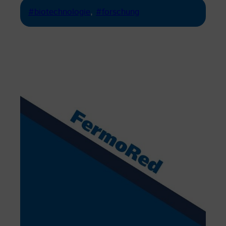
#biotechnologie
, 
#forschung