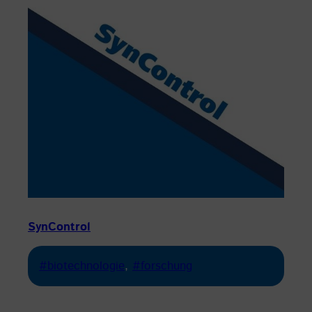
SynControl
#biotechnologie
, 
#forschung