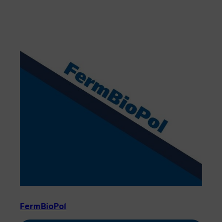
FermBioPol