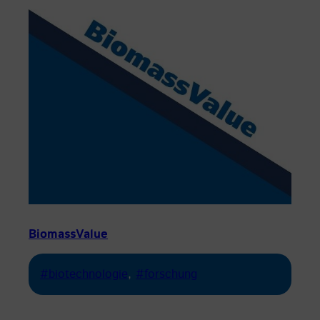
BiomassValue
#biotechnologie
, 
#forschung