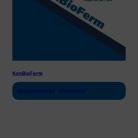
KonBioFerm
#biotechnologie
, 
#forschung