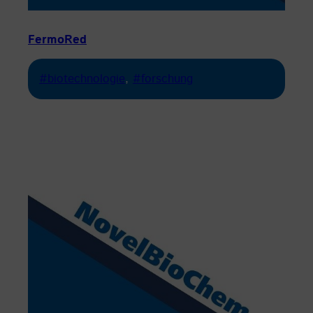
FermoRed
#biotechnologie
, 
#forschung