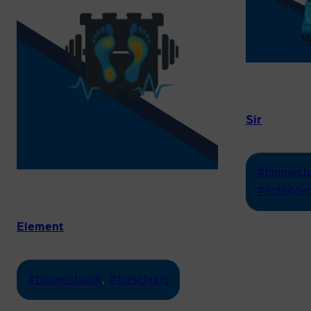
Sir
#biomech
#schuhtec
Element
#biomechanik
, 
#forschung