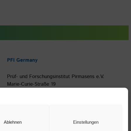
PFI Germany
Prüf- und Forschungsinstitut Pirmasens e.V.
Marie-Curie-Straße 19
66953 Pirmasens
Ablehnen
Einstellungen