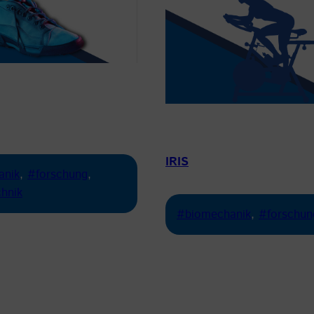
IRIS
anik
, 
#forschung
, 
hnik
#biomechanik
, 
#forschun