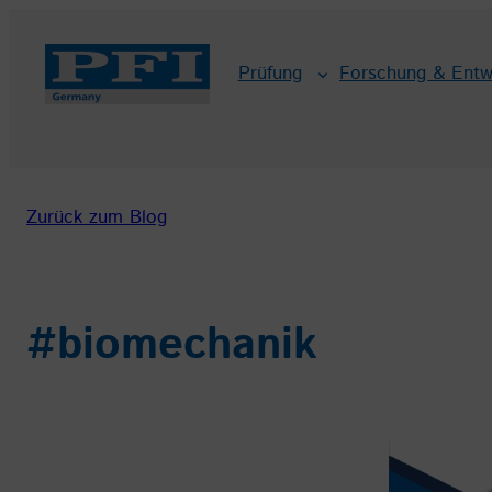
Zum
Inhalt
Prüfung
Forschung & Entw
springen
Zurück zum Blog
#biomechanik