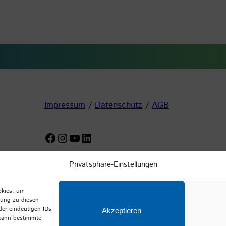
Impressum
/
Datenschutz
/
AGB
Facebook
Instagram
YouTube
LinkedIn
Privatsphäre-Einstellungen
okies, um
mung zu diesen
der eindeutigen IDs
Akzeptieren
 kann bestimmte