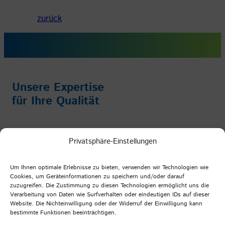
zurück
Unsere Expertise
für Ihre Qualität
Impressum
/
Datenschutz
/
AGB
Privatsphäre-Einstellungen
Facebook
Instagram
YouTube
LinkedIn
Um Ihnen optimale Erlebnisse zu bieten, verwenden wir Technologien wie
Cookies, um Geräteinformationen zu speichern und/oder darauf
zuzugreifen. Die Zustimmung zu diesen Technologien ermöglicht uns die
Verarbeitung von Daten wie Surfverhalten oder eindeutigen IDs auf dieser
PFI Germany
Website. Die Nichteinwilligung oder der Widerruf der Einwilligung kann
bestimmte Funktionen beeinträchtigen.