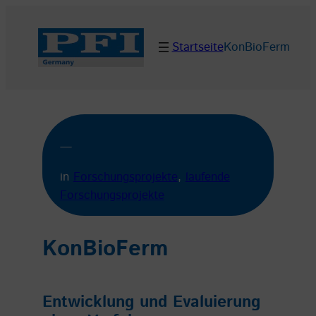
Zum
Inhalt
Startseite
KonBioFerm
springen
—
in
Forschungsprojekte
, 
laufende
Forschungsprojekte
KonBioFerm
Entwicklung und Evaluierung