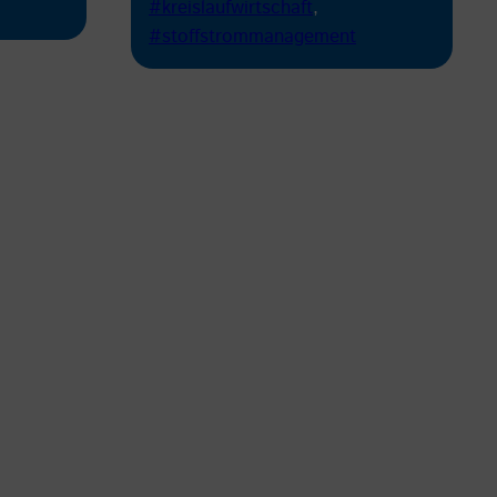
#kreislaufwirtschaft
, 
#stoffstrommanagement