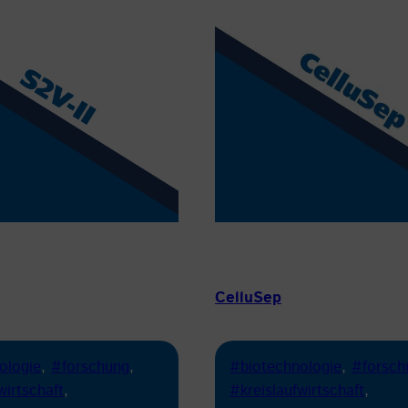
CelluSep
ologie
, 
#forschung
, 
#biotechnologie
, 
#forsch
wirtschaft
, 
#kreislaufwirtschaft
, 