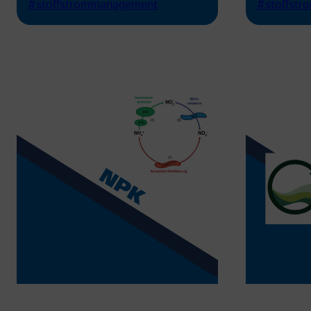
#stoffstrommanagement
#stoffst