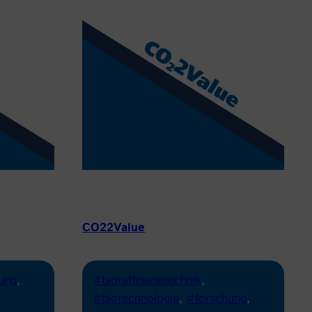
CO22Value
ung
, 
#bioraffinerietechnik
, 
#biotechnologie
, 
#forschung
, 