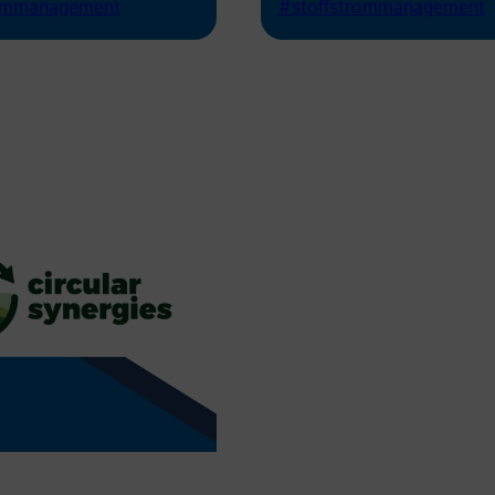
rommanagement
#stoffstrommanagement