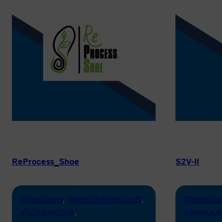
ReProcess_Shoe
S2V-II
#forschung
, 
#kreislaufwirtschaft
, 
#biotechn
#schuhtechnik
, 
#kreislauf