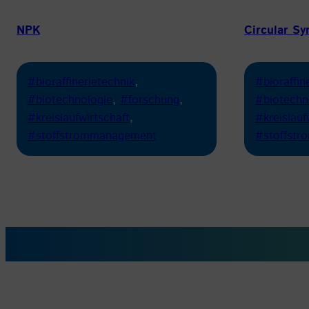
NPK
Circular Sy
#bioraffinerietechnik
, 
#bioraffin
#biotechnologie
, 
#forschung
, 
#biotechn
#kreislaufwirtschaft
, 
#kreislauf
#stoffstrommanagement
#stoffst