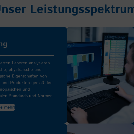
nser Leistungsspektru
ng
tierten Laboren analysieren
che, physikalische und
gische Eigenschaften von
en und Produkten gemäß den
uropäischen und
nalen Standards und Normen.
ie mehr!