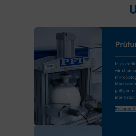
U
Prüfu
In akkredi
wir chemis
mikrobiolo
Materiali
gültigen e
internatio
Erfahren S