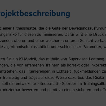
ojektbeschreibung
ung einer Fitnessmatte, die die Güte der Bewegungsausfüh
ungsrisiko für diesen zu minimieren. Dafür wird eine Druckm
zenden oberen und einer weicheren unteren Schicht verbau
e algorithmisch hinsichtlich unterschiedlicher Parameter, 
n für ein KI-Modell, das mithilfe von Supervised Learning t
en, die von erfahrenen Trainern als korrekt oder inkorrek
entstehen, das Trainierenden in Echtzeit Rückmeldungen zu
frühzeitig und trägt auf diese Weise dazu bei, das Risiko
ig soll die entwickelte Fitnessmatte Sportler im Trainingsall
oduzierbar bewerten und damit zu einem sicheren und effek