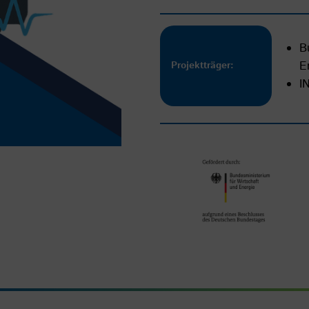
B
E
Projektträger:
I