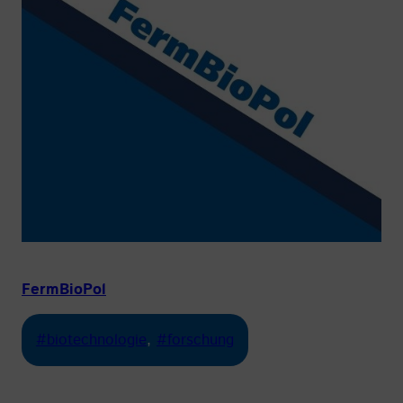
FermBioPol
#biotechnologie
, 
#forschung