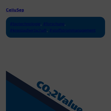
CelluSep
#biotechnologie
, 
#forschung
, 
#kreislaufwirtschaft
, 
#stoffstrommanagement