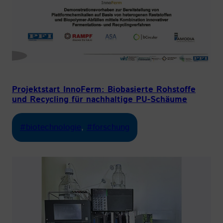
Projektstart InnoFerm: Biobasierte Rohstoffe
und Recycling für nachhaltige PU-Schäume
#biotechnologie
, 
#forschung