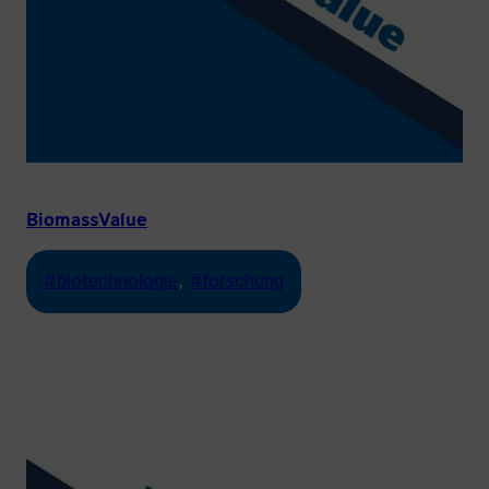
BiomassValue
#biotechnologie
, 
#forschung