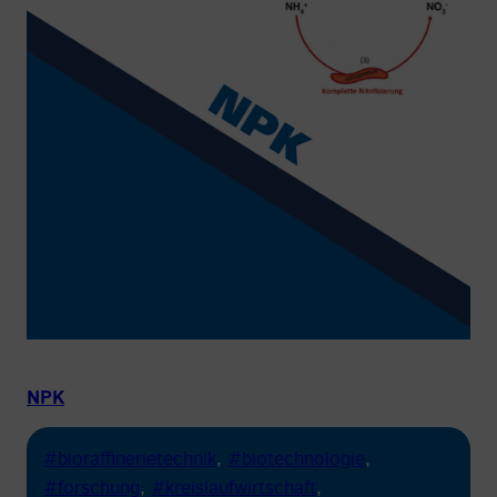
NPK
#bioraffinerietechnik
, 
#biotechnologie
, 
#forschung
, 
#kreislaufwirtschaft
, 