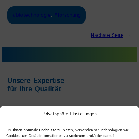
#biotechnologie
, 
#forschung
Nächste Seite
→
Unsere Expertise
für Ihre Qualität
Impressum
/
Datenschutz
/
AGB
Privatsphäre-Einstellungen
Facebook
Instagram
YouTube
LinkedIn
Um Ihnen optimale Erlebnisse zu bieten, verwenden wir Technologien wie
Cookies, um Geräteinformationen zu speichern und/oder darauf