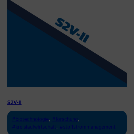
S2V-II
#biotechnologie
, 
#forschung
, 
#kreislaufwirtschaft
, 
#stoffstrommanagement