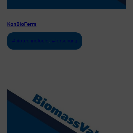
KonBioFerm
#biotechnologie
, 
#forschung