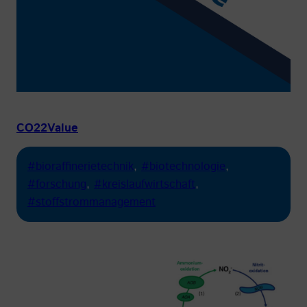
CO22Value
#bioraffinerietechnik
, 
#biotechnologie
, 
#forschung
, 
#kreislaufwirtschaft
, 
#stoffstrommanagement