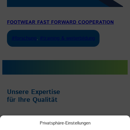
FOOTWEAR FAST FORWARD COOPERATION
#forschung
, 
#training & weiterbildung
Unsere Expertise
für Ihre Qualität
Impressum
/
Datenschutz
/
AGB
Privatsphäre-Einstellungen