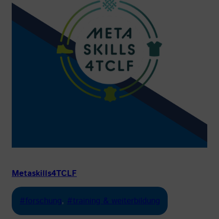
Metaskills4TCLF
#forschung
, 
#training & weiterbildung