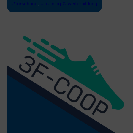
#forschung
, 
#training & weiterbildung