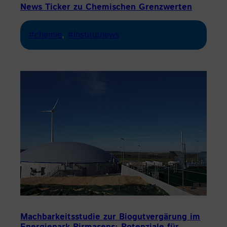
News Ticker zu Chemischen Grenzwerten
#chemie
, 
#Institutnews
Machbarkeitsstudie zur Biogutvergärung im