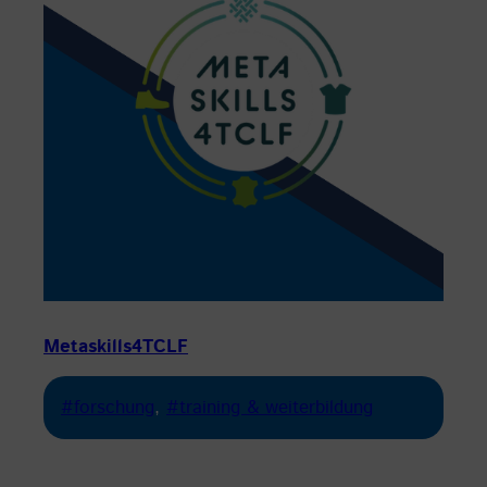
Metaskills4TCLF
#forschung
, 
#training & weiterbildung