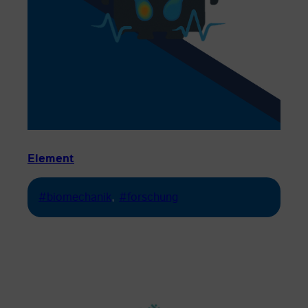
Element
#biomechanik
, 
#forschung