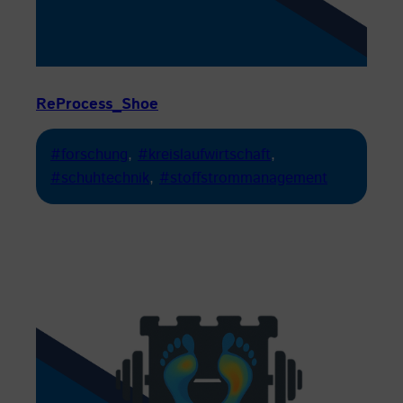
ReProcess_Shoe
#forschung
, 
#kreislaufwirtschaft
, 
#schuhtechnik
, 
#stoffstrommanagement