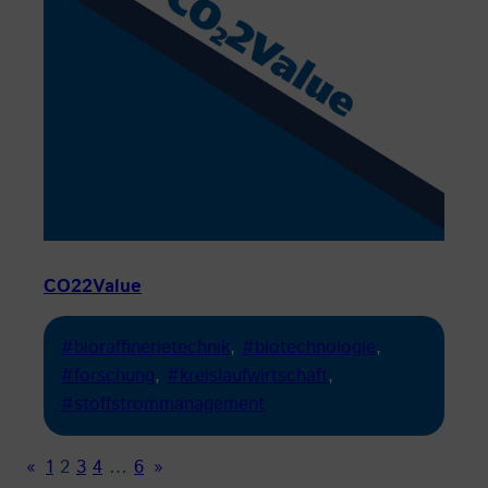
CO22Value
#bioraffinerietechnik
, 
#biotechnologie
, 
#forschung
, 
#kreislaufwirtschaft
, 
#stoffstrommanagement
«
1
2
3
4
…
6
»