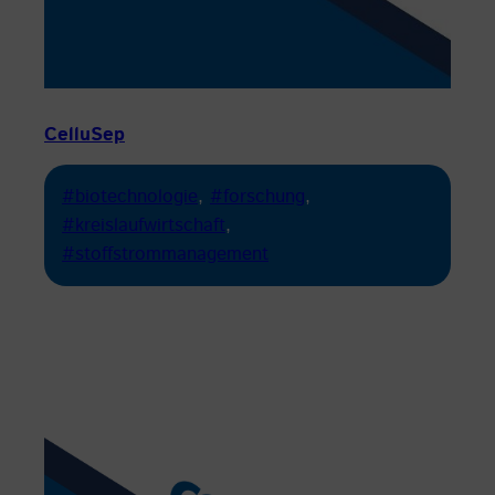
CelluSep
#biotechnologie
, 
#forschung
, 
#kreislaufwirtschaft
, 
#stoffstrommanagement