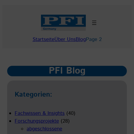
Zum
Inhalt
springen
Startseite
Über Uns
Blog
Page 2
PFI Blog
Kategorien:
Fachwissen & Insights
(40)
Forschungsprojekte
(28)
abgeschlossene