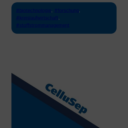
#biotechnologie
, 
#forschung
, 
#kreislaufwirtschaft
, 
#stoffstrommanagement