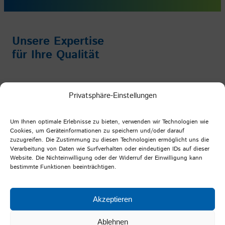
Unsere Expertise
für Ihre Qualität
Impressum
/
Datenschutz
/
AGB
Privatsphäre-Einstellungen
Facebook
Instagram
YouTube
LinkedIn
Um Ihnen optimale Erlebnisse zu bieten, verwenden wir Technologien wie
Cookies, um Geräteinformationen zu speichern und/oder darauf
zuzugreifen. Die Zustimmung zu diesen Technologien ermöglicht uns die
Verarbeitung von Daten wie Surfverhalten oder eindeutigen IDs auf dieser
PFI Germany
Website. Die Nichteinwilligung oder der Widerruf der Einwilligung kann
bestimmte Funktionen beeinträchtigen.
Prüf- und Forschungsinstitut Pirmasens e.V.
Marie-Curie-Straße 19
Akzeptieren
66953 Pirmasens
Ablehnen