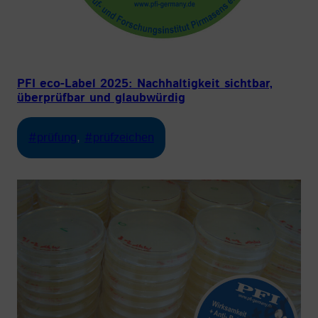
PFI eco-Label 2025: Nachhaltigkeit sichtbar,
überprüfbar und glaubwürdig
#prüfung
, 
#prüfzeichen