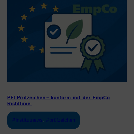
PFI Prüfzeichen – konform mit der EmpCo
Richtlinie.
#Institutnews
, 
#prüfzeichen