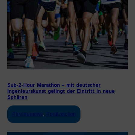
Sub-2-Hour Marathon – mit deutscher
Ingenieurskunst gelingt der Eintritt in neue
Sphären
#Institutnews
, 
#prüfzeichen