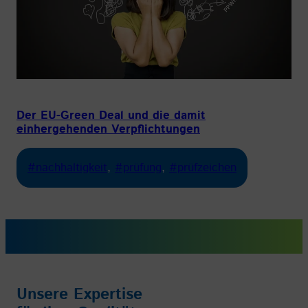
Der EU-Green Deal und die damit
einhergehenden Verpflichtungen
#nachhaltigkeit
, 
#prüfung
, 
#prüfzeichen
Unsere Expertise