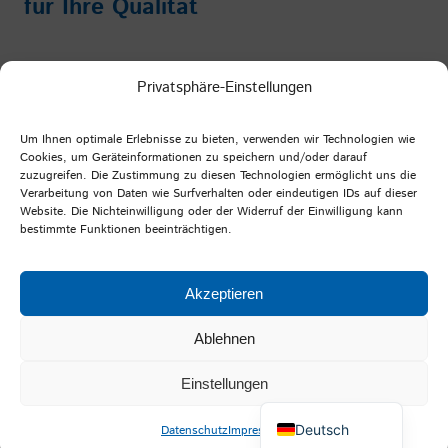
für Ihre Qualität
Impressum
/
Datenschutz
/
AGB
Privatsphäre-Einstellungen
Facebook
Instagram
YouTube
LinkedIn
Um Ihnen optimale Erlebnisse zu bieten, verwenden wir Technologien wie
Cookies, um Geräteinformationen zu speichern und/oder darauf
zuzugreifen. Die Zustimmung zu diesen Technologien ermöglicht uns die
Verarbeitung von Daten wie Surfverhalten oder eindeutigen IDs auf dieser
PFI Germany
Website. Die Nichteinwilligung oder der Widerruf der Einwilligung kann
bestimmte Funktionen beeinträchtigen.
Prüf- und Forschungsinstitut Pirmasens e.V.
Marie-Curie-Straße 19
Akzeptieren
66953 Pirmasens
Ablehnen
Einstellungen
English (UK)
©
Prüf- und Forschungsinstitut Pirmasens e.V.
Deutsch
Datenschutz
Impressum