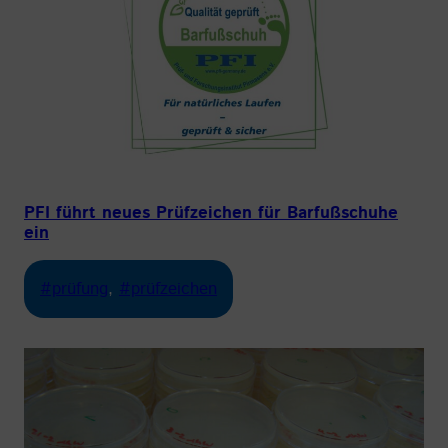
PFI führt neues Prüfzeichen für Barfußschuhe
ein
#prüfung
, 
#prüfzeichen