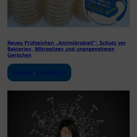
Neues Prüfzeichen „Antimikrobiell“: Schutz vor
Bakterien, Mikropilzen und unangenehmen
Gerüchen
#prüfung
, 
#prüfzeichen