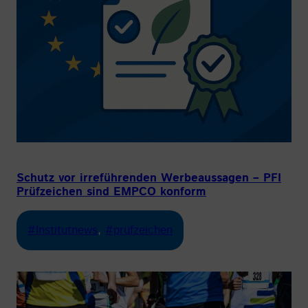
Schutz vor irreführenden Werbeaussagen – PFI
Prüfzeichen sind EMPCO konform
#Institutnews
, 
#prüfzeichen