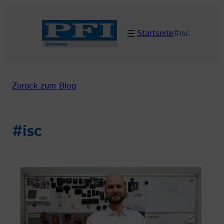
Zum
Inhalt
Startseite
#isc
springen
Zurück zum Blog
#isc