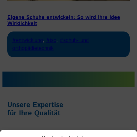
Eigene Schuhe entwickeln: So wird Ihre Idee
Wirklichkeit
#entwicklung
, 
#isc
, 
#schuh- und
orthopädietechnik
Unsere Expertise
für Ihre Qualität
Impressum
/
Datenschutz
/
AGB