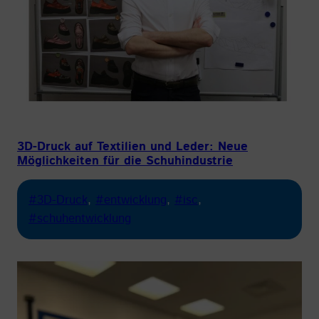
3D-Druck auf Textilien und Leder: Neue
Möglichkeiten für die Schuhindustrie
#3D-Druck
, 
#entwicklung
, 
#isc
, 
#schuhentwicklung