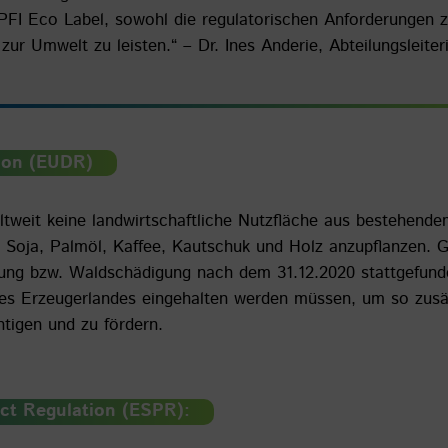
PFI Eco Label, sowohl die regulatorischen Anforderungen z
g zur Umwelt zu leisten.“ – Dr. Ines Anderie, Abteilungsleit
ion (EUDR)
eltweit keine landwirtschaftliche Nutzfläche aus bestehend
 Soja, Palmöl, Kaffee, Kautschuk und Holz anzupflanzen. G
dung bzw. Waldschädigung nach dem 31.12.2020 stattgefund
 des Erzeugerlandes eingehalten werden müssen, um so zusä
tigen und zu fördern.
uct Regulation (ESPR):