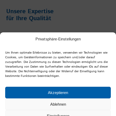
Unsere Expertise
für Ihre Qualität
Impressum
/
Datenschutz
/
AGB
Privatsphäre-Einstellungen
Facebook
Instagram
YouTube
LinkedIn
Um Ihnen optimale Erlebnisse zu bieten, verwenden wir Technologien wie
Cookies, um Geräteinformationen zu speichern und/oder darauf
zuzugreifen. Die Zustimmung zu diesen Technologien ermöglicht uns die
Verarbeitung von Daten wie Surfverhalten oder eindeutigen IDs auf dieser
PFI Germany
Website. Die Nichteinwilligung oder der Widerruf der Einwilligung kann
bestimmte Funktionen beeinträchtigen.
Prüf- und Forschungsinstitut Pirmasens e.V.
Marie-Curie-Straße 19
Akzeptieren
66953 Pirmasens
Ablehnen
Einstellungen