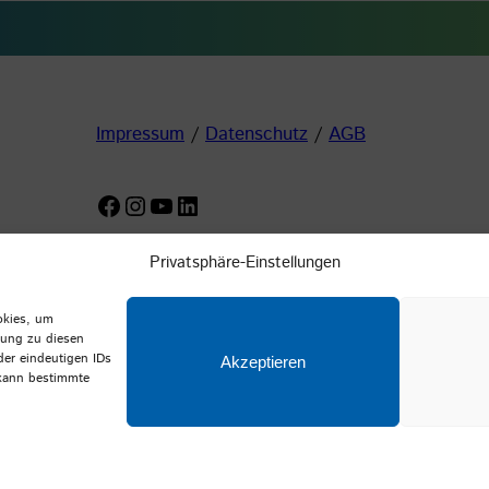
Impressum
/
Datenschutz
/
AGB
Facebook
Instagram
YouTube
LinkedIn
Privatsphäre-Einstellungen
okies, um
mung zu diesen
der eindeutigen IDs
Akzeptieren
 kann bestimmte