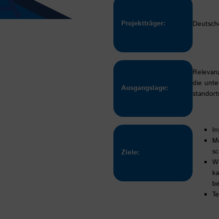
Projektträger:
Deutsch
Relevan
die unt
Ausgangslage:
standor
In
Mö
sc
Ziele:
Wi
ka
be
Te