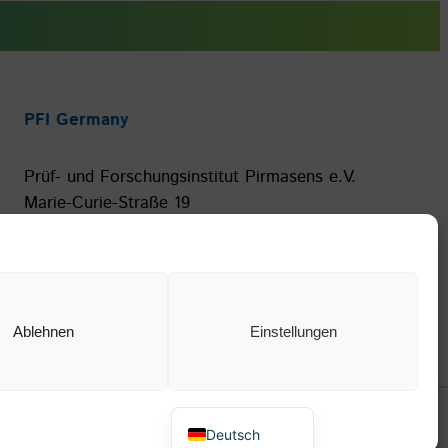
PFI Germany
Prüf- und Forschungsinstitut Pirmasens e.V.
Marie-Curie-Straße 19
66953 Pirmasens
Ablehnen
Einstellungen
English (UK)
Deutsch