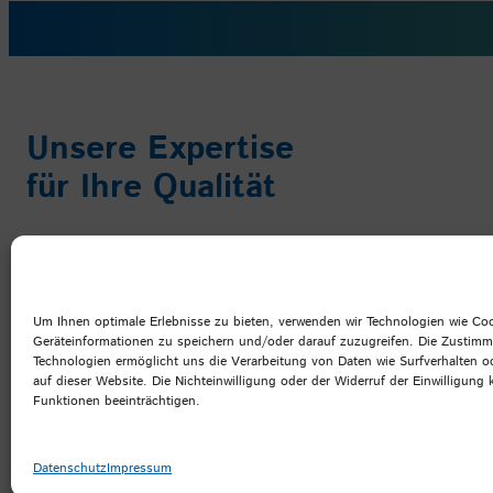
Unsere Expertise
für Ihre Qualität
Um Ihnen optimale Erlebnisse zu bieten, verwenden wir Technologien wie Co
Geräteinformationen zu speichern und/oder darauf zuzugreifen. Die Zustim
Technologien ermöglicht uns die Verarbeitung von Daten wie Surfverhalten o
auf dieser Website. Die Nichteinwilligung oder der Widerruf der Einwilligung
Funktionen beeinträchtigen.
©
Prüf- und Forschungsinstitut Pirmasens e.V.
Datenschutz
Impressum