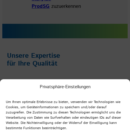
ProdSG
zuzuerkennen
Unsere Expertise
für Ihre Qualität
Impressum
/
Datenschutz
/
AGB
Privatsphäre-Einstellungen
Facebook
Instagram
YouTube
LinkedIn
Um Ihnen optimale Erlebnisse zu bieten, verwenden wir Technologien wie
Cookies, um Geräteinformationen zu speichern und/oder darauf
zuzugreifen. Die Zustimmung zu diesen Technologien ermöglicht uns die
Verarbeitung von Daten wie Surfverhalten oder eindeutigen IDs auf dieser
PFI Germany
Website. Die Nichteinwilligung oder der Widerruf der Einwilligung kann
bestimmte Funktionen beeinträchtigen.