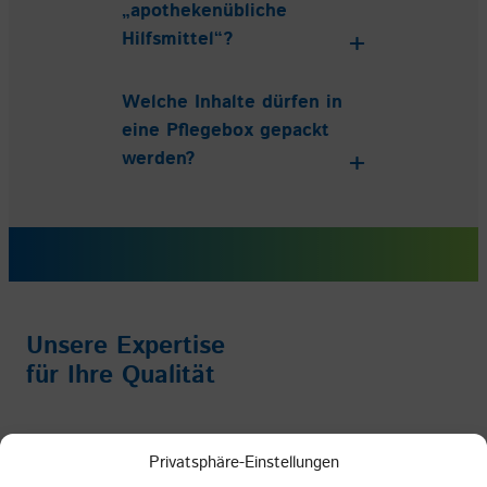
„apothekenübliche
Hilfsmittel“?
Welche Inhalte dürfen in
eine Pflegebox gepackt
werden?
Unsere Expertise
für Ihre Qualität
Impressum
/
Datenschutz
/
AGB
Privatsphäre-Einstellungen