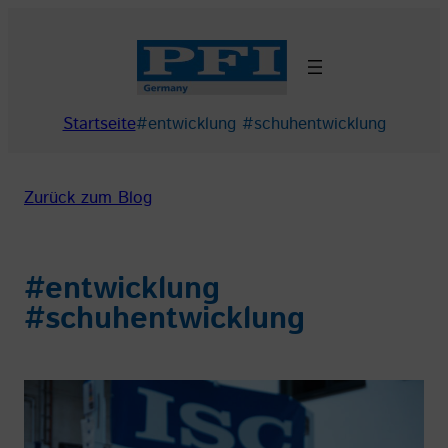
Zum
Inhalt
springen
Startseite
#entwicklung #schuhentwicklung
Zurück zum Blog
#entwicklung
#schuhentwicklung