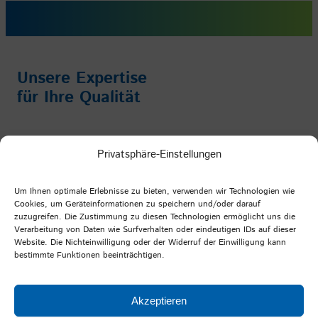
Unsere Expertise
für Ihre Qualität
Impressum
/
Datenschutz
/
AGB
Privatsphäre-Einstellungen
Facebook
Instagram
YouTube
LinkedIn
Um Ihnen optimale Erlebnisse zu bieten, verwenden wir Technologien wie
Cookies, um Geräteinformationen zu speichern und/oder darauf
zuzugreifen. Die Zustimmung zu diesen Technologien ermöglicht uns die
Verarbeitung von Daten wie Surfverhalten oder eindeutigen IDs auf dieser
PFI Germany
Website. Die Nichteinwilligung oder der Widerruf der Einwilligung kann
bestimmte Funktionen beeinträchtigen.
Prüf- und Forschungsinstitut Pirmasens e.V.
Marie-Curie-Straße 19
Akzeptieren
66953 Pirmasens