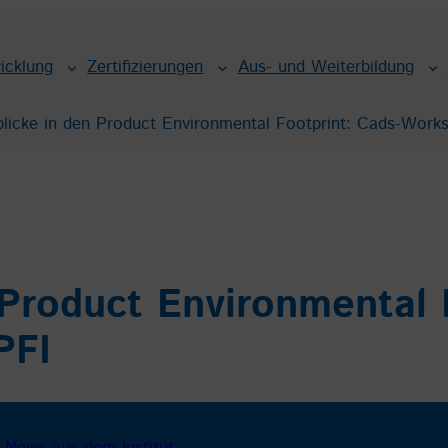
icklung
Zertifizierungen
Aus- und Weiterbildung
blicke in den Product Environmental Footprint: Cads-Work
 Product Environmental 
PFI
 
News aus dem Institut