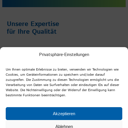
Unsere Expertise
für Ihre Qualität
Impressum
/
Datenschutz
/
AGB
Privatsphäre-Einstellungen
Facebook
Instagram
YouTube
LinkedIn
Um Ihnen optimale Erlebnisse zu bieten, verwenden wir Technologien wie
Cookies, um Geräteinformationen zu speichern und/oder darauf
zuzugreifen. Die Zustimmung zu diesen Technologien ermöglicht uns die
Verarbeitung von Daten wie Surfverhalten oder eindeutigen IDs auf dieser
PFI Germany
Website. Die Nichteinwilligung oder der Widerruf der Einwilligung kann
bestimmte Funktionen beeinträchtigen.
Prüf- und Forschungsinstitut Pirmasens e.V.
Marie-Curie-Straße 19
Akzeptieren
66953 Pirmasens
Ablehnen