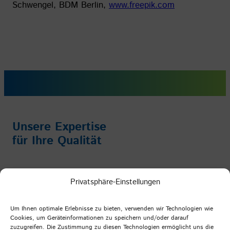
Schwengel, BDM Berlin,
www.freepik.com
Unsere Expertise
für Ihre Qualität
Impressum
/
Datenschutz
/
AGB
Privatsphäre-Einstellungen
Facebook
Instagram
YouTube
LinkedIn
Um Ihnen optimale Erlebnisse zu bieten, verwenden wir Technologien wie
Cookies, um Geräteinformationen zu speichern und/oder darauf
zuzugreifen. Die Zustimmung zu diesen Technologien ermöglicht uns die