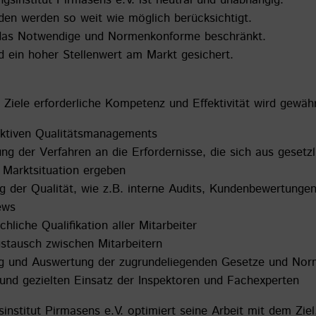
gsinstitut Pirmasens e.V. ist neutral und unabhängig.
den werden so weit wie möglich berücksichtigt.
das Notwendige und Normenkonforme beschränkt.
 ein hoher Stellenwert am Markt gesichert.
 Ziele erforderliche Kompetenz und Effektivität wird gewäh
ektiven Qualitätsmanagements
ung der Verfahren an die Erfordernisse, die sich aus geset
Marktsituation ergeben
g der Qualität, wie z.B. interne Audits, Kundenbewertunge
ews
hliche Qualifikation aller Mitarbeiter
stausch zwischen Mitarbeitern
g und Auswertung der zugrundeliegenden Gesetze und No
nd gezielten Einsatz der Inspektoren und Fachexperten
institut Pirmasens e.V. optimiert seine Arbeit mit dem Zie