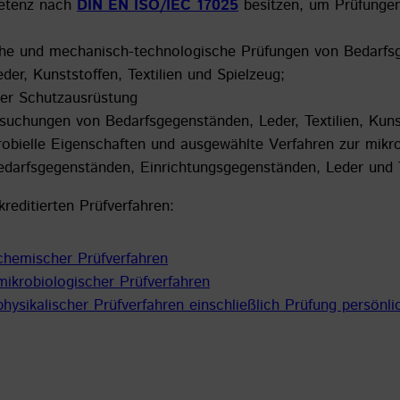
petenz nach
DIN EN ISO/IEC 17025
besitzen, um Prüfungen
che und mechanisch-technologische Prüfungen von Bedarf
er, Kunststoffen, Textilien und Spielzeug;
her Schutzausrüstung
suchungen von Bedarfsgegenständen, Leder, Textilien, Kun
krobielle Eigenschaften und ausgewählte Verfahren zur mikr
darfsgegenständen, Einrichtungsgegenständen, Leder und T
kreditierten Prüfverfahren:
 chemischer Prüfverfahren
 mikrobiologischer Prüfverfahren
 physikalischer Prüfverfahren einschließlich Prüfung persön