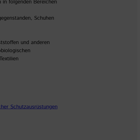
 in folgenden Bereichen
sgegenstanden, Schuhen
ststoffen und anderen
obiologischen
extilien
licher Schutzausrüstungen