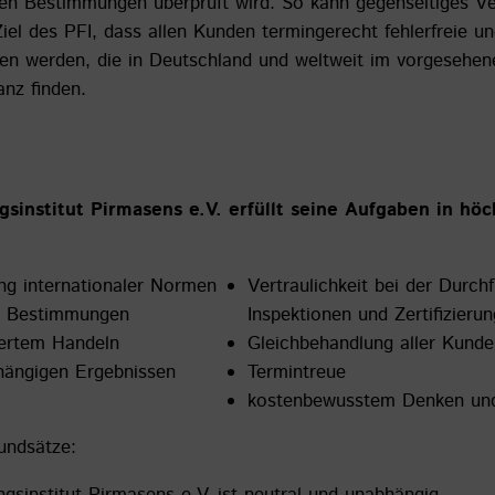
hen Bestimmungen überprüft wird. So kann gegenseitiges V
Ziel des PFI, dass allen Kunden termingerecht fehlerfreie u
ten werden, die in Deutschland und weltweit im vorgeseh
nz finden.
sinstitut Pirmasens e.V. erfüllt seine Aufgaben in höc
g internationaler Normen
Vertraulichkeit bei der Durc
er Bestimmungen
Inspektionen und Zertifizieru
iertem Handeln
Gleichbehandlung aller Kunde
hängigen Ergebnissen
Termintreue
kostenbewusstem Denken un
rundsätze: