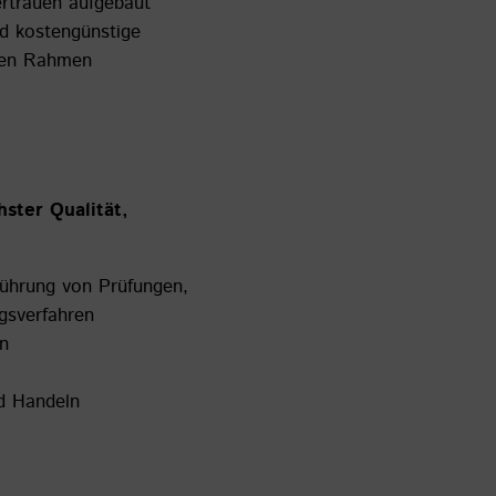
ertrauen aufgebaut
nd kostengünstige
enen Rahmen
hster Qualität,
hführung von Prüfungen,
ngsverfahren
n
d Handeln