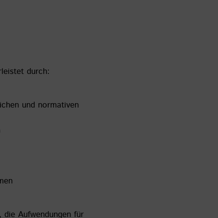
rleistet durch:
zlichen und normativen
n
rmen
l, die Aufwendungen für