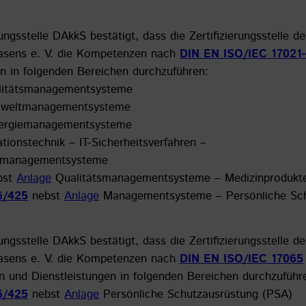
ngsstelle DAkkS bestätigt, dass die Zertifizierungsstelle d
masens e. V. die Kompetenzen nach
DIN EN ISO/IEC 17021-
in folgenden Bereichen durchzuführen:
itätsmanagementsysteme
eltmanagementsysteme
rgiemanagementsysteme
tionstechnik – IT-Sicherheitsverfahren –
itsmanagementsysteme
bst
Anlage
Qualitätsmanagementsysteme – Medizinprodukt
6/425
nebst
Anlage
Managementsysteme – Persönliche Sch
ngsstelle DAkkS bestätigt, dass die Zertifizierungsstelle d
masens e. V. die Kompetenzen nach
DIN EN ISO/IEC 17065
 und Dienstleistungen in folgenden Bereichen durchzuführ
6/425
nebst
Anlage
Persönliche Schutzausrüstung (PSA)